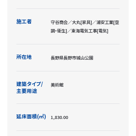
施工者
守谷商会／大丸[家具]／浦安工業[空
調・衛生]／東海電気工事[電気]
所在地
長野県長野市城山公園
建築タイプ/
美術館
主要用途
延床面積(㎡)
1,830.00