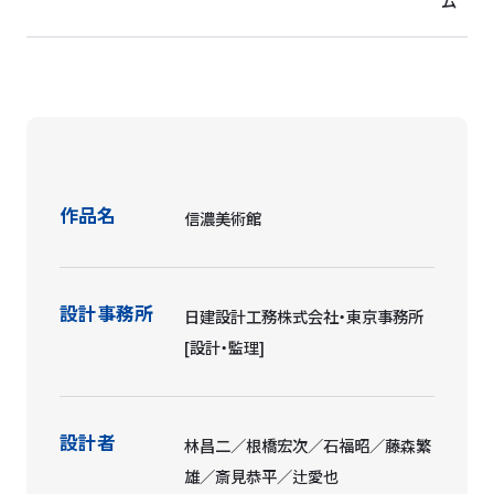
ム
作品名
信濃美術館
設計事務所
日建設計工務株式会社・東京事務所
[設計・監理]
設計者
林昌二／根橋宏次／石福昭／藤森繁
雄／斎見恭平／辻愛也