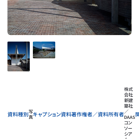
株式
会社
新建
築社
写
／
資料種別
キャプション
資料著作権者／
資料所有者
真
DAAS
コン
ソー
シア