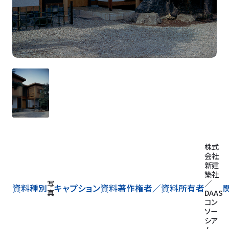
株式
会社
新建
築社
写
／
資料種別
キャプション
資料著作権者／
資料所有者
真
DAAS
コン
ソー
シア