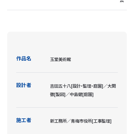
ム
作品名
玉堂美術館
設計者
吉田五十八[設計・監理・庭園]／大関
徹[製図]／中島健[庭園]
施工者
新工務所／青梅市役所[工事監理]