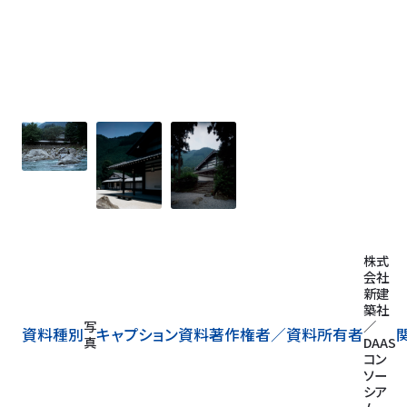
株式
会社
新建
築社
写
／
資料種別
キャプション
資料著作権者／
資料所有者
真
DAAS
コン
ソー
シア