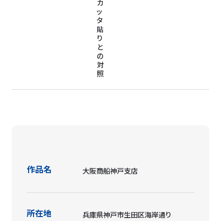
カ
ッ
タ
貼
り
と
の
対
照
作品名
大阪商船神戸支店
所在地
兵庫県神戸市生田区海岸通り