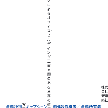
ク
に
よ
る
オ
フ
ィ
ス・
ビ
ル
デ
ィ
ン
グ
正
面
玄
関
の
あ
る
株式
角
会社
部
新建
の
築社
写
適
／
資料種別
キャプション
資料著作権者／
資料所有者