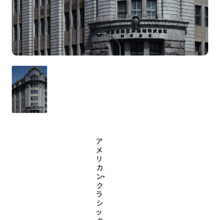
ア
メ
リ
カ
ン・
ク
ラ
シ
ッ