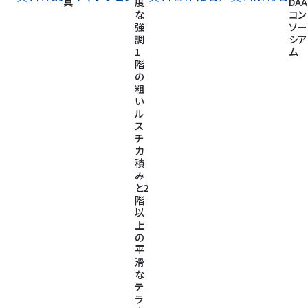
真
度
DAA
な
コン
強
ソー
調
シア
1
ム
階
の
粗
い
ル
ス
チ
カ
積
み
と2
階
以
上
の
平
滑
な
テ
ラ