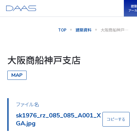
建築
アーカ
TOP
建築資料
大阪商船神戸支
店
大阪商船神戸支店
MAP
ファイル名
sk1976_rz_085_085_A001_X
コピーする
GA.jpg