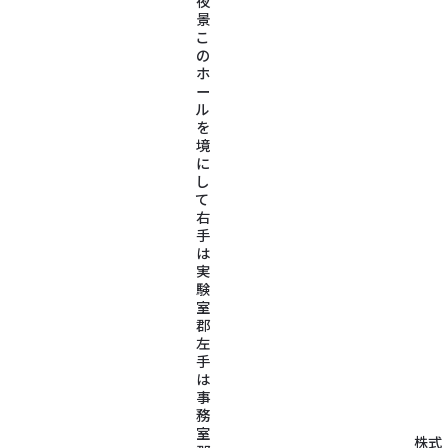
夜
景
こ
の
ホ
ー
ル
を
境
に
し
て
右
手
は
実
験
室
郡
左
手
は
事
務
室
株式