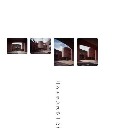
エ
ン
ト
ラ
ン
ス
ホ
ー
ル