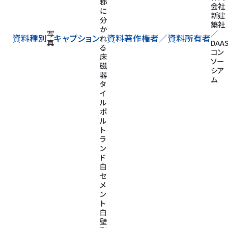
郡
会社
に
新建
分
築社
か
写
／
資料種別
キャプション
資料著作権者／
資料所有者
れ
真
DAA
る
コン
床
ソー
磁
シア
器
ム
タ
イ
ル
ポ
ル
ト
ラ
ン
ド
白
セ
メ
ン
ト
白
壁