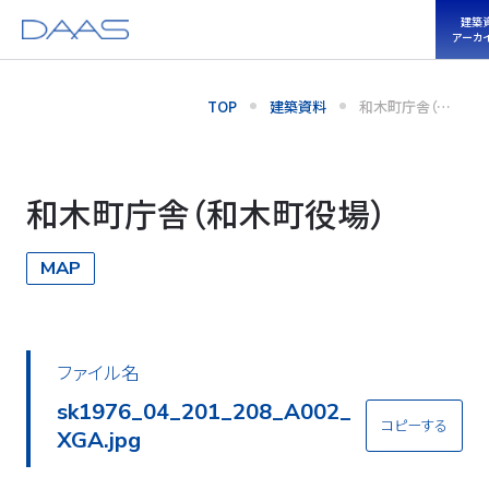
建築
アーカ
TOP
建築資料
和木町庁舎（和
木町役場）
和木町庁舎（和木町役場）
MAP
ファイル名
sk1976_04_201_208_A002_
コピーする
XGA.jpg