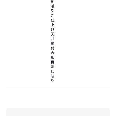
刷
毛
引
き
仕
上
げ
天
井
練
付
合
板
目
透
し
貼
り