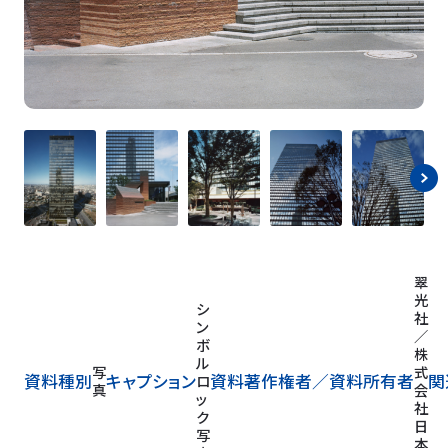
翠
光
シ
社
ン
／
ボ
株
ル
写
式
資料種別
キャプション
資料著作権者／
資料所有者
関
ロ
真
会
ッ
社
ク
日
写
本