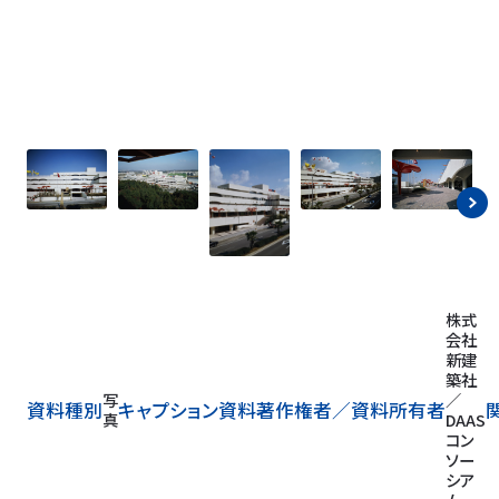
株式
会社
新建
築社
写
／
資料種別
キャプション
資料著作権者／
資料所有者
真
DAAS
コン
ソー
シア