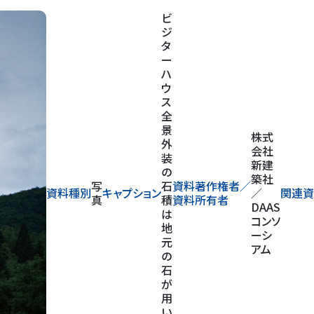
株式
会社
新建
築社
写
資料著作権者／
資料種別
キャプション
／
関連資料
真
資料所有者
DAAS
コンソ
ーシ
アム