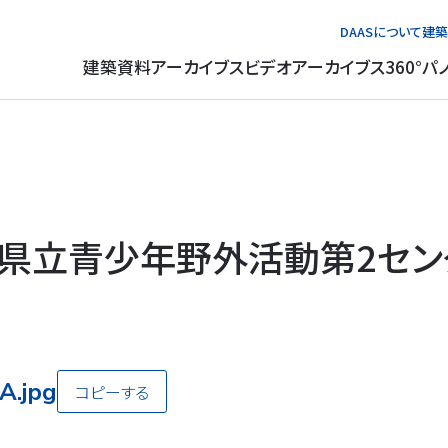
DAASについて
建築
建築資料アーカイブス
ビデオアーカイブス
360°パ
県立青少年野外活動第2セン
A.jpg
コピーする