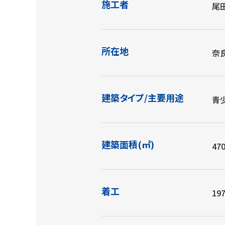
施工者
尾
所在地
奈
建築タイプ/主要用途
青
建築面積(㎡)
470
着工
197