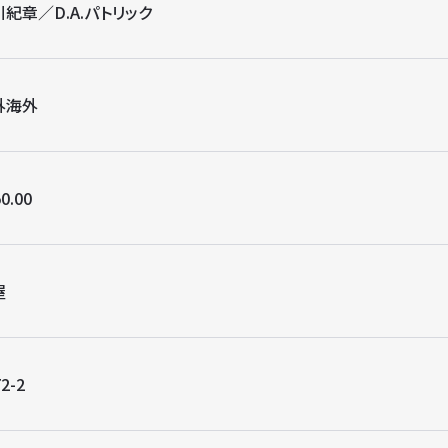
紀章／D.A.パトリック
外海外
0.00
屋
2-2