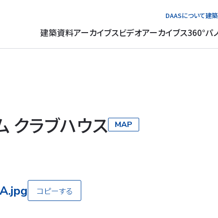
DAASについて
建築
建築資料アーカイブス
ビデオアーカイブス
360°パ
ム クラブハウス
MAP
A.jpg
コピーする