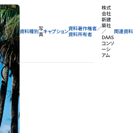
株式
会社
新建
築社
写
資料著作権者／
資料種別
キャプション
／
関連資料
真
資料所有者
DAAS
コンソ
ーシ
アム