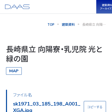
建築資料
アーカイブ
TOP
建築資料
長崎県立 向陽
寮・乳児院 光と
緑の園
長崎県立 向陽寮・乳児院 光と
緑の園
MAP
ファイル名
sk1971_03_185_198_A001_
コピーする
XGA.jpg