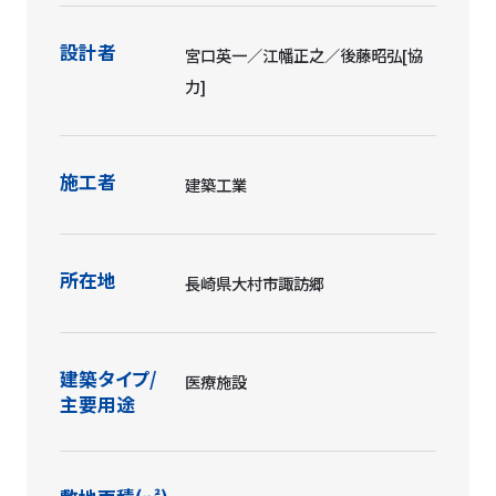
設計者
宮口英一／江幡正之／後藤昭弘[協
力]
施工者
建築工業
所在地
長崎県大村市諏訪郷
建築タイプ/
医療施設
主要用途