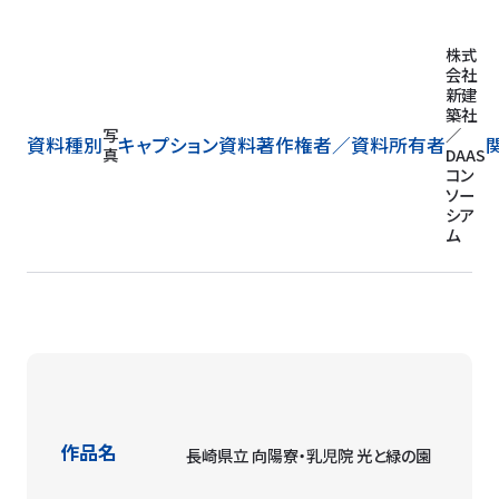
株式
会社
新建
築社
写
／
資料種別
キャプション
資料著作権者／
資料所有者
真
DAAS
コン
ソー
シア
ム
作品名
長崎県立 向陽寮・乳児院 光と緑の園