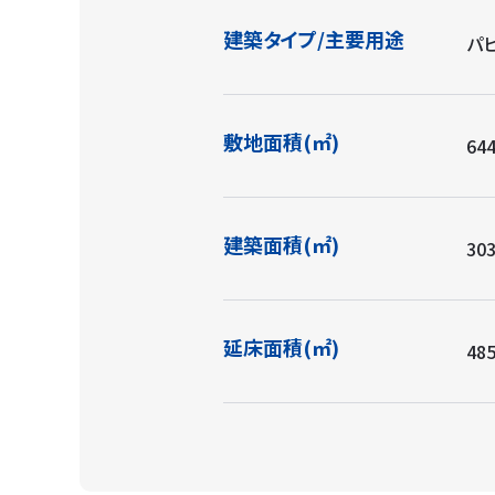
建築タイプ/主要用途
パ
敷地面積(㎡)
64
建築面積(㎡)
30
延床面積(㎡)
48