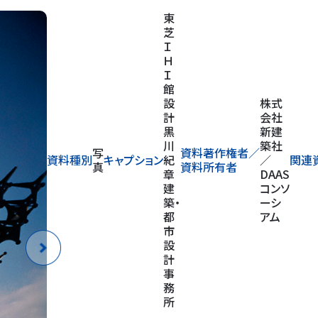
株式
会社
新建
築社
写
資料著作権者／
資料種別
キャプション
／
関連資料
真
資料所有者
DAAS
コンソ
ーシ
アム