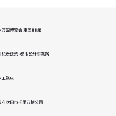
本万国博覧会 東芝IHI館
川紀章建築・都市設計事務所
中工務店
阪府吹田市千里万博公園