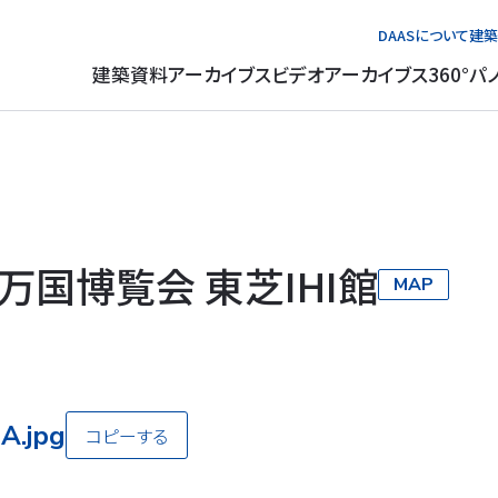
DAASについて
建築
建築資料アーカイブス
ビデオアーカイブス
360°パ
万国博覧会 東芝IHI館
MAP
A.jpg
コピーする