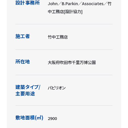
設計事務所
John／B.Parkin／Associates／竹
中工務店[設計協力]
施工者
竹中工務店
所在地
大阪府吹田市千里万博公園
建築タイプ/
パビリオン
主要用途
敷地面積(㎡)
2900