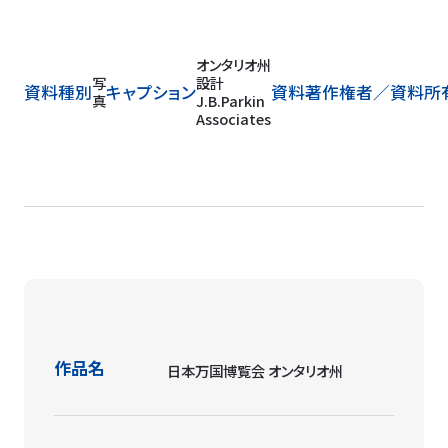
オンタリオ州
写
設計
資料種別
キャプション
資料著作権者／
資料所
真
J.B.Parkin
Associates
作品名
日本万国博覧会 オンタリオ州