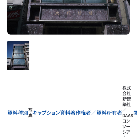
株式
会社
新建
築社
写
／
資料種別
キャプション
資料著作権者／
資料所有者
真
DAAS
コン
ソー
シア