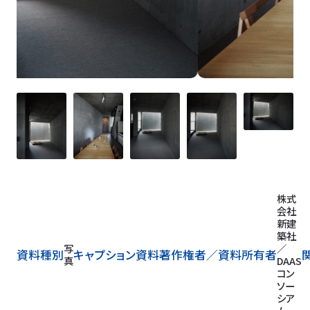
株式
会社
新建
築社
写
／
資料種別
キャプション
資料著作権者／
資料所有者
真
DAAS
コン
ソー
シア