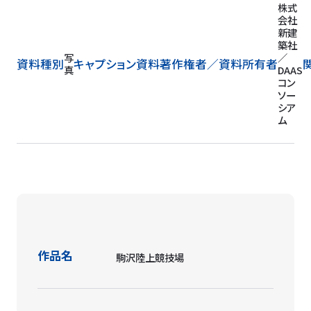
株式
会社
新建
築社
写
／
資料種別
キャプション
資料著作権者／
資料所有者
真
DAAS
コン
ソー
シア
ム
作品名
駒沢陸上競技場