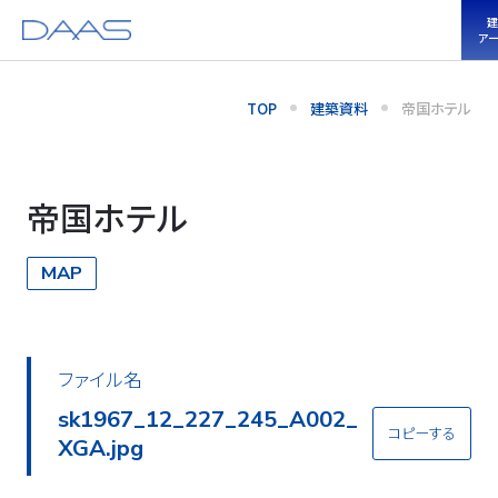
建
ア
TOP
建築資料
帝国ホテル
帝国ホテル
MAP
ファイル名
sk1967_12_227_245_A002_
コピーする
XGA.jpg