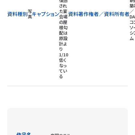
復旧
新
され
築
写
た宴
／
資料種別
キャプション
資料著作権者／
資料所有者
真
会場
DA
の屋
コ
根勾
ソ
配は
シ
原設
ム
計よ
り
1/10
低く
なっ
てい
る
作品名