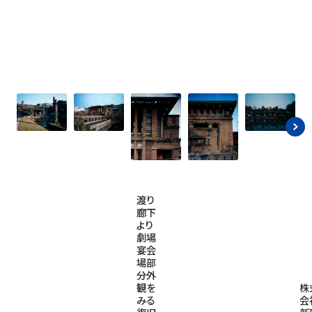
渡り
廊下
より
劇場
宴会
場部
分外
観を
株
みる
会