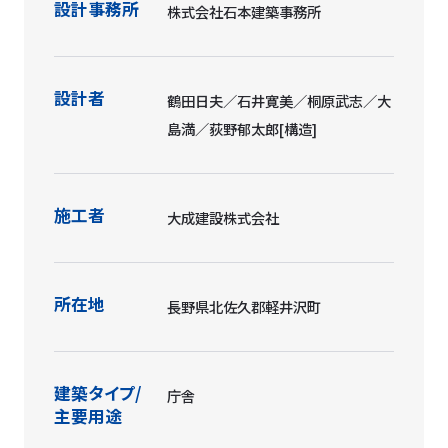
設計事務所
株式会社石本建築事務所
設計者
鶴田日夫／石井寛美／桐原武志／大
島満／荻野郁太郎[構造]
施工者
大成建設株式会社
所在地
長野県北佐久郡軽井沢町
建築タイプ/
庁舎
主要用途