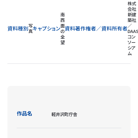
株式
会社
南
新建
西
築社
写
面
／
資料種別
キャプション
資料著作権者／
資料所有者
真
の
DAA
全
コン
望
ソー
シア
ム
作品名
軽井沢町庁舎