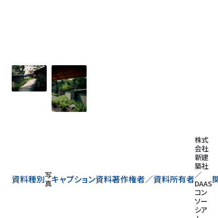
株式
会社
新
新建
館
築社
東
写
／
資料種別
キャプション
資料著作権者／
資料所有者
側
真
DAA
の
コン
土
ソー
塀
シア