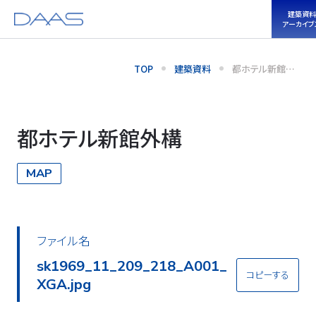
建築
アーカ
TOP
建築資料
都ホテル新館外
構
都ホテル新館外構
MAP
ファイル名
sk1969_11_209_218_A002_
コピーする
XGA.jpg