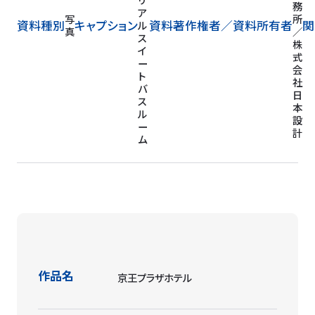
務
ア
写
所
資料種別
キャプション
資料著作権者／
資料所有者
関
ル
真
／
ス
株
イ
式
ー
会
ト
社
バ
日
ス
本
ル
設
ー
計
ム
作品名
京王プラザホテル