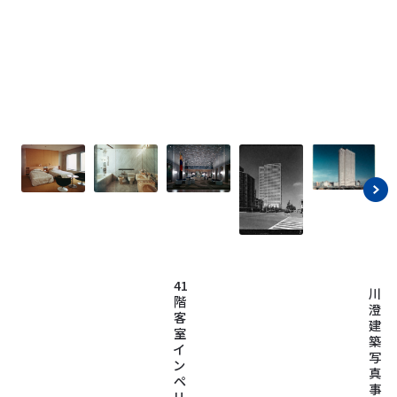
41
川
階
澄
客
建
室
築
イ
写
ン
真
ペ
事
リ