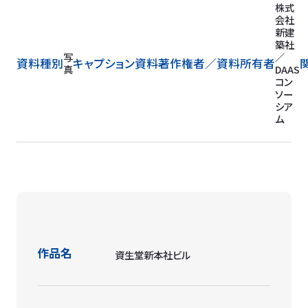
株式
会社
新建
築社
写
／
資料種別
キャプション
資料著作権者／
資料所有者
真
DAAS
コン
ソー
シア
ム
作品名
資生堂新本社ビル