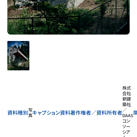
株式
会社
新建
築社
写
／
資料種別
キャプション
資料著作権者／
資料所有者
真
DAAS
コン
ソー
シア