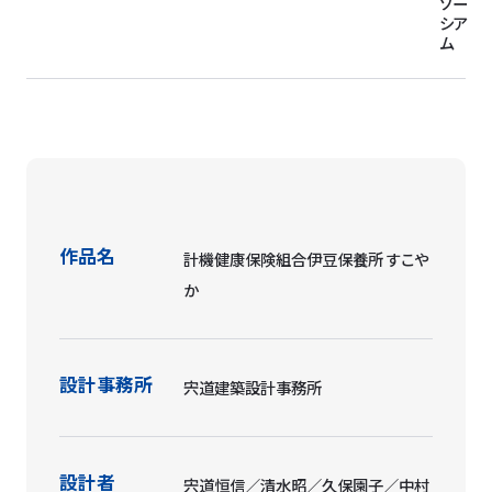
ソー
シア
ム
作品名
計機健康保険組合伊豆保養所 すこや
か
設計事務所
宍道建築設計事務所
設計者
宍道恒信／清水昭／久保園子／中村