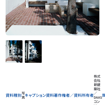
株式
会社
新建
築社
写
／
資料種別
キャプション
資料著作権者／
資料所有者
真
DAAS
コン