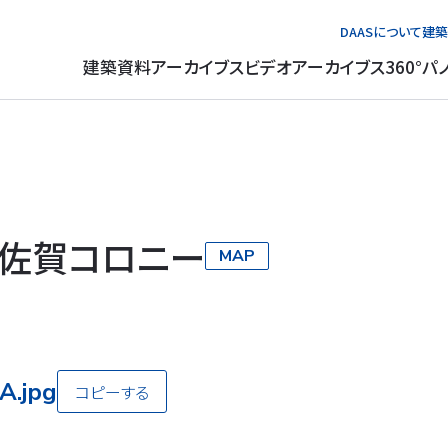
DAASについて
建築
建築資料アーカイブス
ビデオアーカイブス
360°パ
佐賀コロニー
MAP
A.jpg
コピーする