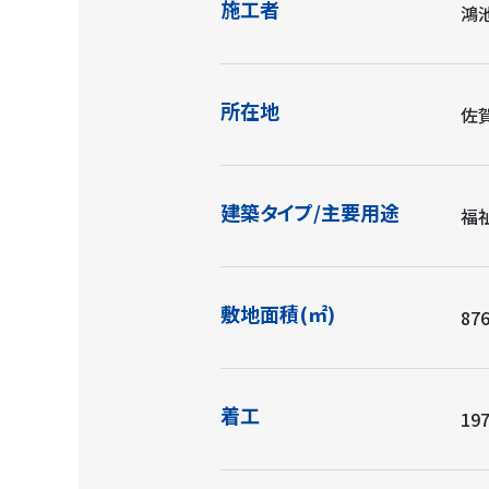
施工者
鴻
所在地
佐
建築タイプ/主要用途
福
敷地面積(㎡)
876
着工
197