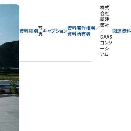
庇
護
授
産
ク
ラ
ス
ユ
ニ
ッ
株式
ト
会社
の
新建
中
築社
写
資料著作権者／
資料種別
キャプション
庭
／
関連資
真
資料所有者
つ
DAAS
な
コンソ
ぎ
ーシ
外
アム
壁
モ
ル
タ