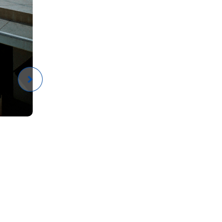
ル
離
心
吹
付