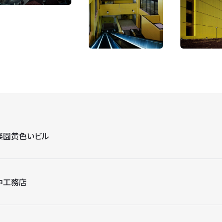
楽園黄色いビル
中工務店