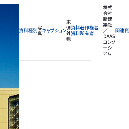
株式
会社
新建
東
築社
写
側
資料著作権者／
資料種別
キャプション
／
関連資
真
外
資料所有者
DAAS
観
コンソ
ーシ
アム