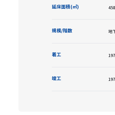
延床面積(㎡)
458
規模/階数
地下
着工
197
竣工
197