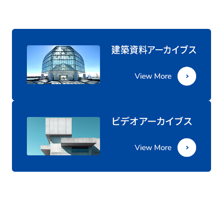
建築タイプ/
美術館
主要用途
敷地面積(㎡)
11282.25
延床面積(㎡)
3908.17
規模/階数
地下1階 地上5階 塔屋1階