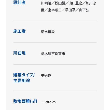
コ
シア
ン
ム
ク
リ
ー
ト
打
放
し
ア
ク
リ
ル
リ
シ
ン
吹
付
け