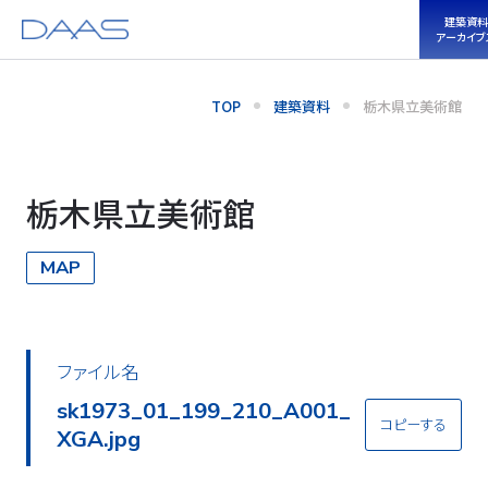
建築
アーカ
TOP
建築資料
栃木県立美術館
栃木県立美術館
MAP
ファイル名
sk1973_01_199_210_A002_
コピーする
XGA.jpg