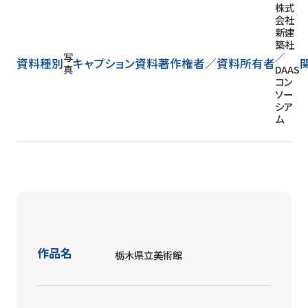
屋
外
展
示
テ
ラ
ス
か
ら
み
る
床
白
系
大
理
石
ア
株式
ラ
会社
ズ
新建
リ
築社
写
仕
／
資料種別
キャプション
資料著作権者／
資料所有者
真
上
DAA
げ
コン
梁
ソー