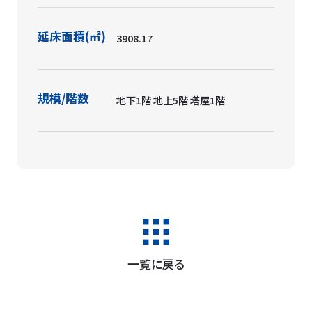
作品名
栃木県立美術館
設計者
川崎清／松田勝／山口重之／加川忠
臣／宮本順三／早田平／山下弘
施工者
清水建設
所在地
栃木県宇都宮市