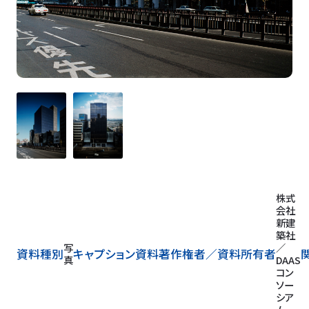
株式
会社
新建
築社
写
／
資料種別
キャプション
資料著作権者／
資料所有者
真
DAAS
コン
ソー
シア