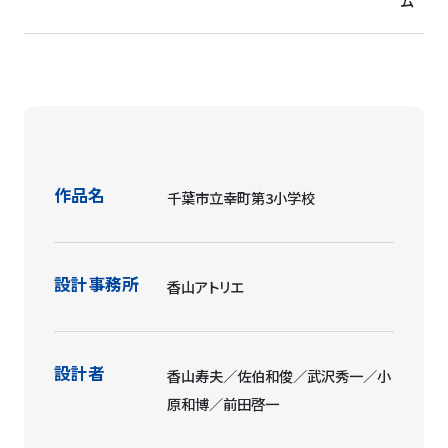
ム
作品名
千葉市立幸町第3小学校
設計事務所
香山アトリエ
設計者
香山寿夫／佐伯和俊／武沢秀一／小
原和博／前田啓一