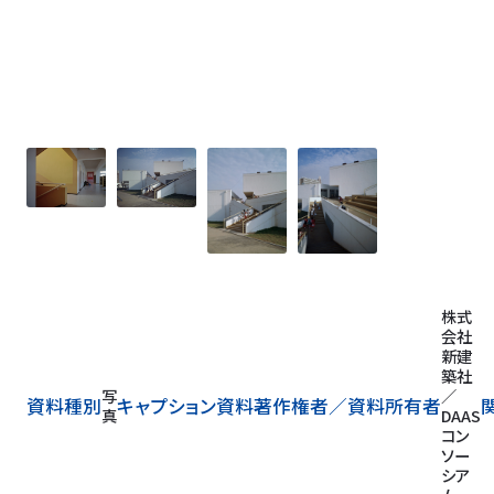
株式
会社
新建
築社
写
／
資料種別
キャプション
資料著作権者／
資料所有者
真
DAAS
コン
ソー
シア