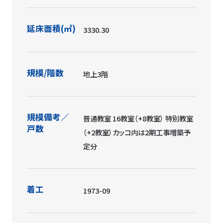
延床面積(㎡)
3330.30
規模/階数
地上3階
規模備考／
普通教室 16教室（+8教室） 特別教室
戸数
（+2教室）カッコ内は2期工事増築予
定分
着工
1973-09