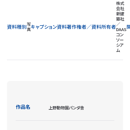
株式
会社
新建
築社
写
／
資料種別
キャプション
資料著作権者／
資料所有者
真
DAAS
コン
ソー
シア
ム
作品名
上野動物園パンダ舎