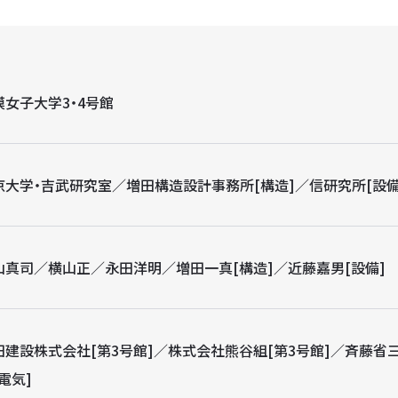
模女子大学3・4号館
京大学・吉武研究室／増田構造設計事務所[構造]／信研究所[設備
山真司／横山正／永田洋明／増田一真[構造]／近藤嘉男[設備]
田建設株式会社[第3号館]／株式会社熊谷組[第3号館]／斉藤省三
電気]