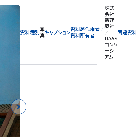
株式
会社
新建
築社
写
資料著作権者／
資料種別
キャプション
／
関連資料
真
資料所有者
DAAS
コンソ
ーシ
アム