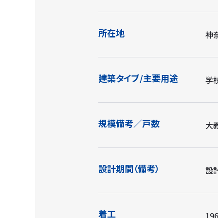
所在地
神
建築タイプ/主要用途
学
規模備考／戸数
大教
設計期間（備考）
設計
着工
196