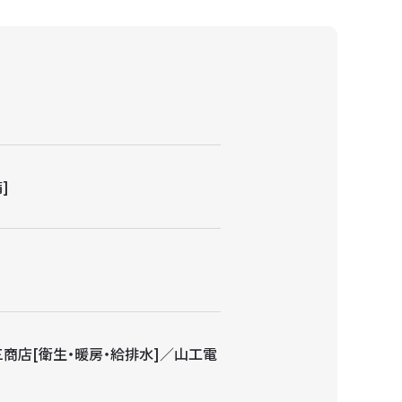
]
商店[衛生・暖房・給排水]／山工電