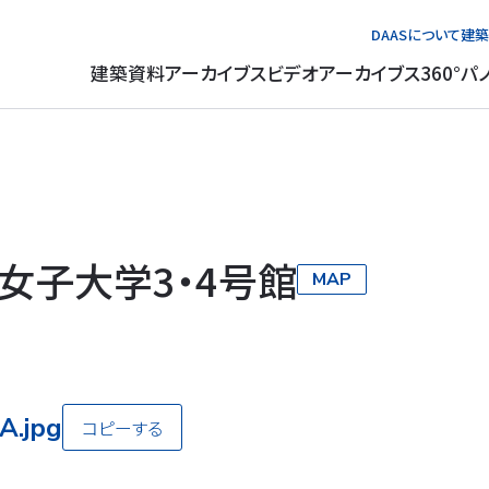
DAASについて
建築
建築資料アーカイブス
ビデオアーカイブス
360°パ
女子大学3・4号館
MAP
A.jpg
コピーする